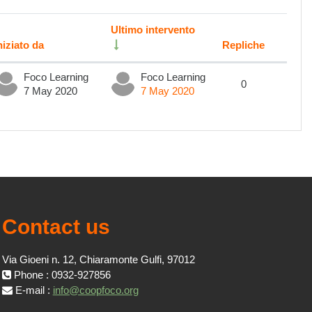
Ultimo intervento
niziato da
Repliche
Azioni
Foco Learning
Foco Learning
0
7 May 2020
7 May 2020
Contact us
Via Gioeni n. 12, Chiaramonte Gulfi, 97012
Phone : 0932-927856
E-mail :
info@coopfoco.org