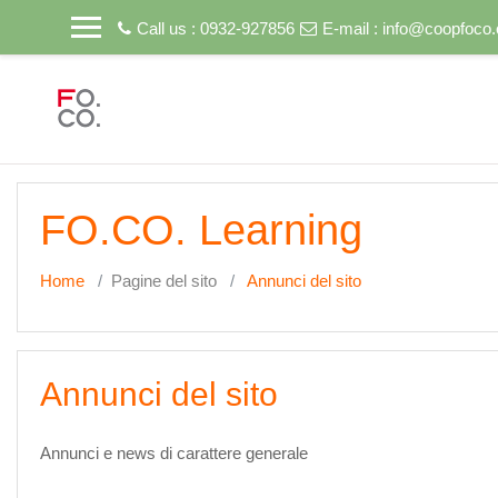
Vai al contenuto principale
Call us : 0932-927856
E-mail :
info@coopfoco.
FO.CO. Learning
Home
Pagine del sito
Annunci del sito
Annunci del sito
Annunci e news di carattere generale