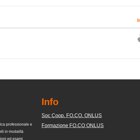
I
zione di 1 discussioni su 1
Info
Soc Coop. FO.CO. ONLUS
ifica professionale e
Formazione FO.CO ONLUS
bili in modalità
zioni ed esami