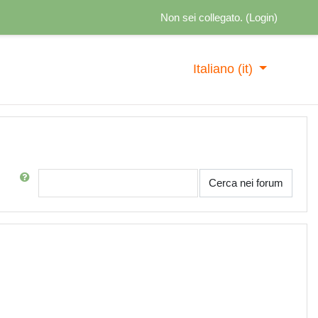
Non sei collegato. (
Login
)
Italiano ‎(it)‎
Cerca
Cerca nei forum