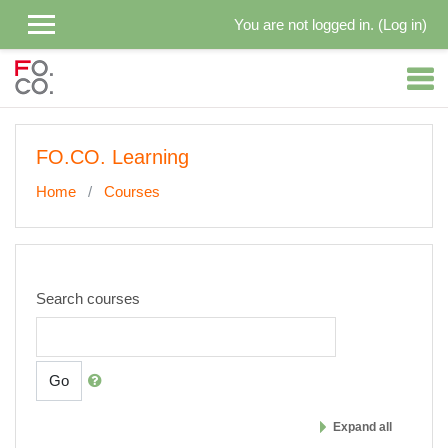
Skip to main content
You are not logged in. (
Log in
)
FO.CO. Learning
Home
Courses
Search courses
Go
Expand all